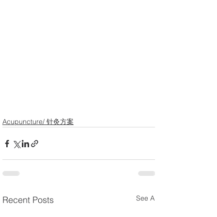
Acupuncture/ 针灸方案
See All
Recent Posts