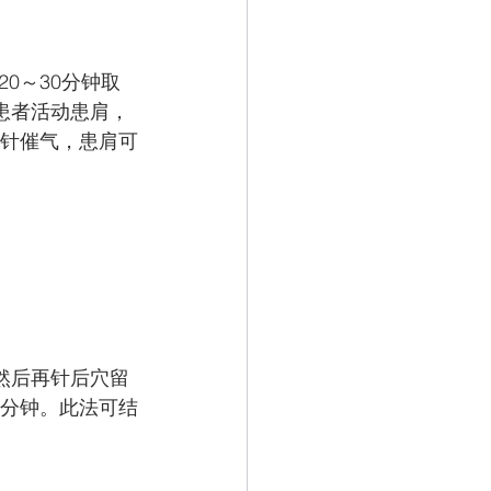
0～30分钟取
患者活动患肩，
运针催气，患肩可
然后再针后穴留
干分钟。此法可结