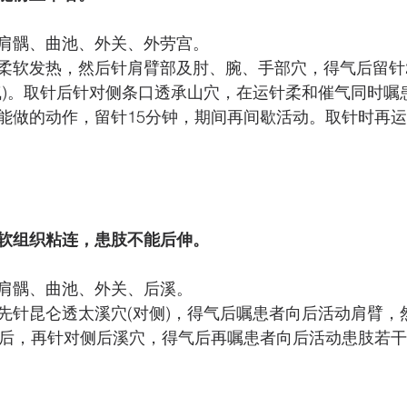
肩髃、曲池、外关、外劳宫。 
柔软发热，然后针肩臂部及肘、腕、手部穴，得气后留针2
气)。取针后针对侧条口透承山穴，在运针柔和催气同时嘱
能做的动作，留针15分钟，期间再间歇活动。取针时再
软组织粘连，患肢不能后伸。 
肩髃、曲池、外关、后溪。 
先针昆仑透太溪穴(对侧)，得气后嘱患者向后活动肩臂，
针后，再针对侧后溪穴，得气后再嘱患者向后活动患肢若
 