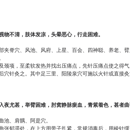
视物不清，肢体发凉，头晕恶心，行走困难。
部夹脊穴、风池、风府、上星、百会、四神聪、养老、臂
。 
及颈项，至柔软发热并找出压痛点，先针压痛点使之得气
后穴针灸之。其中足三里、阳陵泉穴可施以火针或直接灸
入夜尤甚，举臂困难，肘窝静脉瘀血，青紫着色，甚者曲
曲池、肩髃、阿是穴。 
曲张郁滞处，在上方用带子扎紧，常规消毒后，用棱针缓