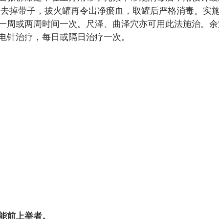
以上，去掉带子，拔火罐再令出净瘀血，取罐后严格消毒。实
一周或两周时间一次。尺泽、曲泽穴亦可用此法施治。余
电针治疗，每日或隔日治疗一次。 
能前上举者。 