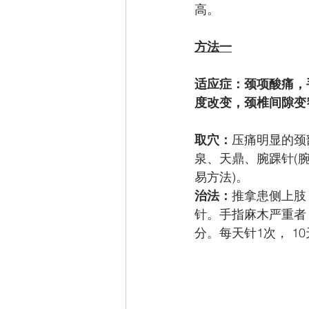
高。
方法一
适应症：颈项酸痛，
度改变，颈椎间隙变
取穴：
压痛明显的颈
泉、天鼎、腕踝针(
易方法)。 
治法：
推拿患侧上肢
针。手指麻木严重者
分。每天针1次， 1