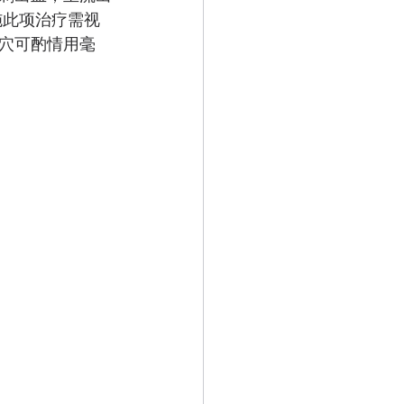
施此项治疗需视
穴可酌情用毫