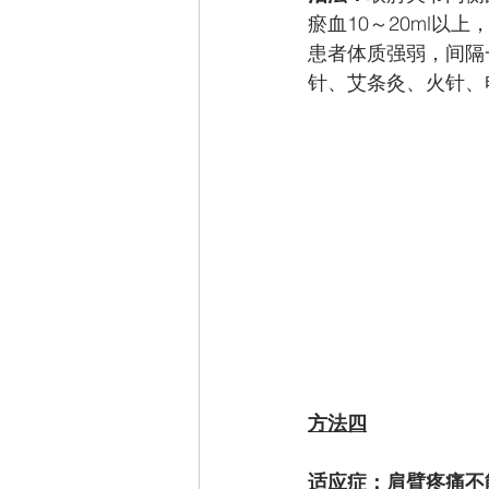
瘀血10～20ml
患者体质强弱，间隔
针、艾条灸、火针、
方法四
适应症：肩臂疼痛不