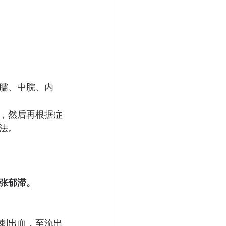
臑、中脘、内
，然后再根据症
法。
张郁滞。
刺出血，至流出