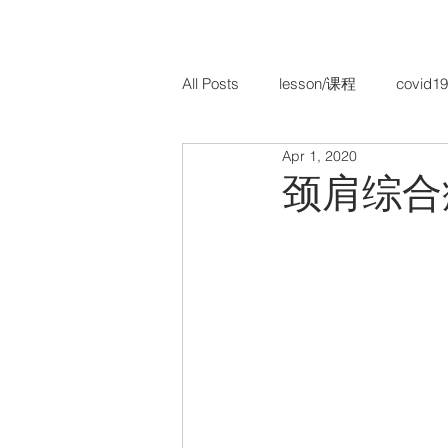
All Posts
lesson/课程
covid19
Apr 1, 2020
TCM Paediatrics/ 儿科
TCM 
颈肩综合