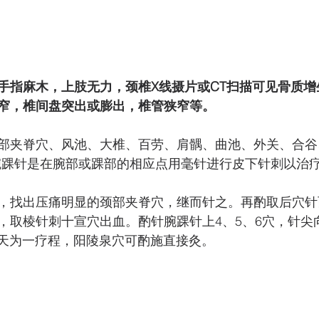
手指麻木，上肢无力，颈椎X线摄片或CT扫描可见骨质增
窄，椎间盘突出或膨出，椎管狭窄等。 
部夹脊穴、风池、大椎、百劳、肩髃、曲池、外关、合谷
腕踝针是在腕部或踝部的相应点用毫针进行皮下针刺以治
，找出压痛明显的颈部夹脊穴，继而针之。再酌取后穴针
，取棱针刺十宣穴出血。酌针腕踝针上4、5、6穴，针尖向
0天为一疗程，阳陵泉穴可酌施直接灸。 