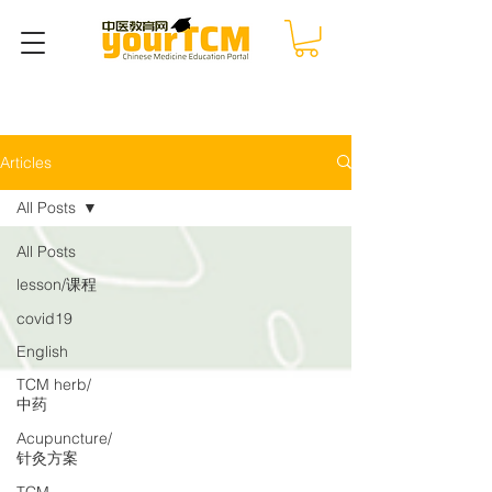
Articles
All Posts
All Posts
lesson/课程
covid19
English
TCM herb/
中药
Acupuncture/
针灸方案
TCM