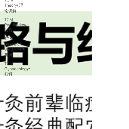
Theory/ 理
论讲解
TCM
Paediatrics/
儿科
TCM
Research
Study/ 中医
科研
TCM
Gynaecology/
妇科