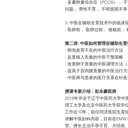
- 多囊卵巢综合症（PCOS）， 子宫
问题， 男性不育， 不明原因不孕
3. 中医在辅助生育技术中的临床
- 取卵前， 取卵过程， 移植前，
第二讲: 中医如何管理在辅助生
- 卵泡发育不良的中医治疗方法
- 反复植入失败的中医干预策略
- 改善卵子质量的中医调理方法（
- 提高子宫内膜质量的中医治疗方
- 中医师与患者的医疗关系在针
授课专家介绍：彭永豪医师
2018年毕业于辽宁中医药大学中
理工大学及北京中医药大学双学
工作近10年，前任同济医院生育组组
讲解中医妇科内容，目前在EMW Phy
管。擅长主治不孕不育、月经病