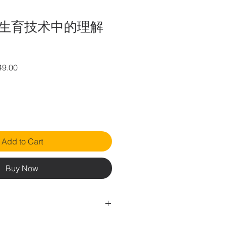
生育技术中的理解
r
Sale
49.00
Price
Add to Cart
Buy Now
页购买您有兴趣的中医教育视频。