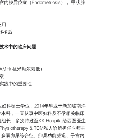
内膜异位症（Endometriosis）， 甲状腺
应用
 移植后
育技术中的临床问题
AMH/ 抗米勒尔素低）
案
灸实践中的重要性
医妇科硕士学位，2014年毕业于新加坡南洋
位本科，一直从事中医妇科及不孕相关临床
长，多次特邀至KK Hospital给西医医生
siotherapy & TCM私人诊所担任医师主
、多囊卵巢综合征、卵巢功能减退、子宫内