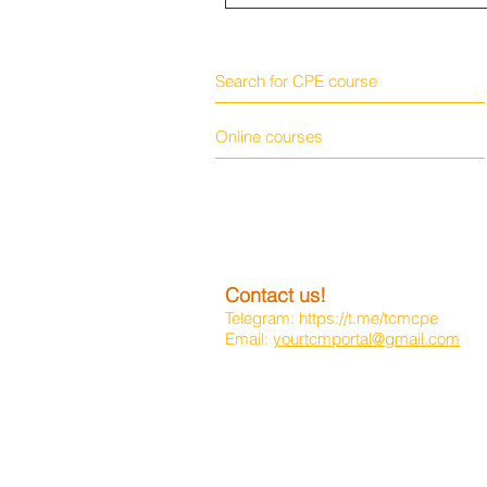
Search for CPE course
Online courses
Contact us!
Telegram:
https://t.me/tcmcpe
Email:
yourtcmportal@gmail.com