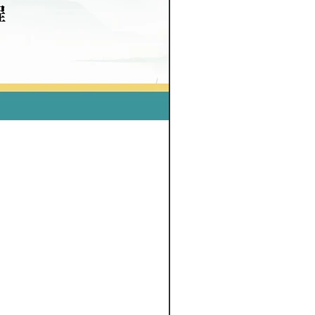
各类中风后遗症及其头针
Regular Price
Sale Price
SGD 225.00
SGD 180.00