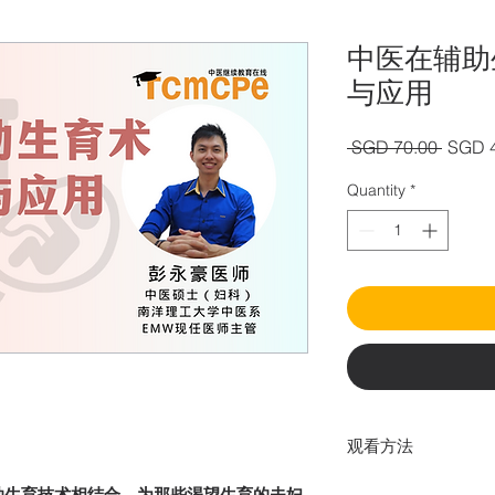
中医在辅助
与应用
Regula
 SGD 70.00 
SGD 
Price
Quantity
*
观看方法
在yourTCM本
助生育技术相结合，为那些渴望生育的夫妇