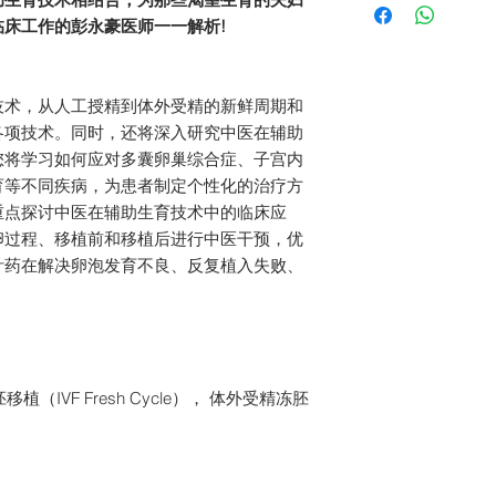
成功购买后，您在
临床工作的彭永豪医师一一解析!
与密码代号。
登入www.tcmc
输入密码代号
技术，从人工授精到体外受精的新鲜周期和
开始观看视频学习
各项技术。同时，还将深入研究中医在辅助
您将学习如何应对多囊卵巢综合症、子宫内
育等不同疾病，为患者制定个性化的治疗方
重点探讨中医在辅助生育技术中的临床应
卵过程、移植前和移植后进行中医干预，优
针药在解决卵泡发育不良、反复植入失败、
。
植（IVF Fresh Cycle）， 体外受精冻胚