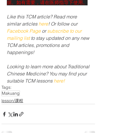
据。如有需要，请在医师指导下使用。
Like this TCM article? Read more 
similar articles 
here
! Or follow our 
Facebook Page
 or 
subscribe to our 
mailing list 
to stay updated on any new 
TCM articles, promotions and 
happenings!
Looking to learn more about Traditional 
Chinese Medicine? You may find your 
suitable TCM lessons 
here!
Tags:
Makuang
lesson/课程