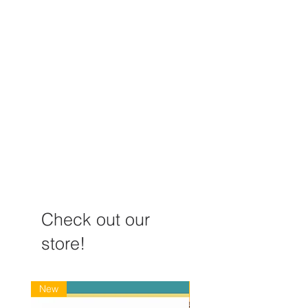
时空针灸纳子法课程-国际
【线上课程】中
课程
法在妇科中的应用
中医药学院
Check out our
store!
New
New