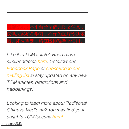
温馨提示：
本平台分享健康图文信息，
仅供大家参考学习，不作为医疗诊断依
据。如有需要，请在医师指导下使用。
Like this TCM article? Read more 
similar articles 
here
! Or follow our 
Facebook Page
 or 
subscribe to our 
mailing list 
to stay updated on any new 
TCM articles, promotions and 
happenings!
Looking to learn more about Traditional 
Chinese Medicine? You may find your 
suitable TCM lessons 
here!
lesson/课程