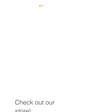
时空针灸纳子法课程-国际
【线上课程】中
课程
法在妇科中的应用
中医药学院
Check out our
store!