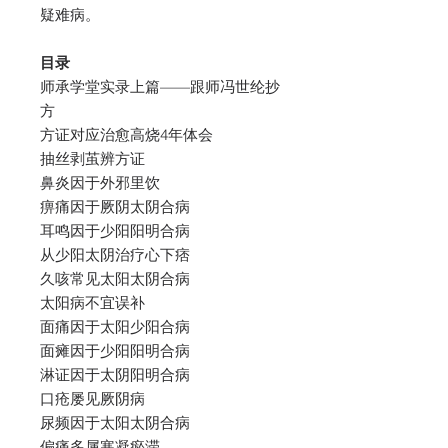
疑难病。
目录
师承学堂实录上篇——跟师冯世纶抄
方
方证对应治愈高烧4年体会
抽丝剥茧辨方证
鼻炎因于外邪里饮
痹痛因于厥阴太阴合病
耳鸣因于少阳阳明合病
从少阳太阴治疗心下痞
久咳常见太阳太阴合病
太阳病不宜误补
面痛因于太阳少阳合病
面瘫因于少阳阳明合病
淋证因于太阴阳明合病
口疮屡见厥阴病
尿频因于太阳太阴合病
偏痛多属寒凝瘀滞