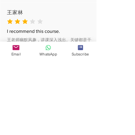
王家林
average rating is 3 out of 5
I recommend this course.
王老师幽默风趣，讲课深入浅出。关键都是干
货。活学金贵要略，对膀胱癌的治疗给我们提
供很好的辨析。金贵要略里看出肿瘤的治疗，
Email
WhatsApp
Subscribe
真才实学！
张连强
average rating is 3 out of 5
I recommend this course.
收益良多，王老师讲解太好了！继续学习中。
封耀东