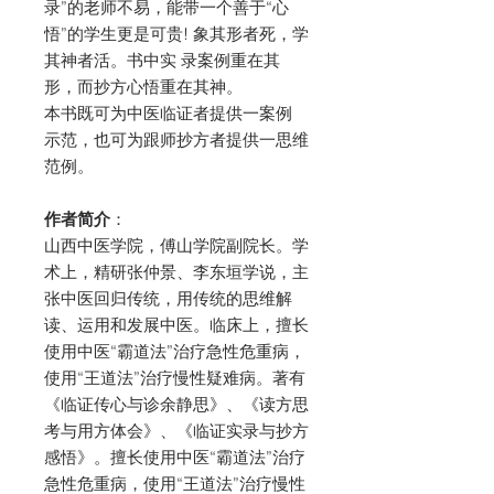
录”的老师不易，能带一个善于“心
悟”的学生更是可贵! 象其形者死，学
其神者活。书中实 录案例重在其
形，而抄方心悟重在其神。
本书既可为中医临证者提供一案例
示范，也可为跟师抄方者提供一思维
范例。
作者简介
：
山西中医学院，傅山学院副院长。学
术上，精研张仲景、李东垣学说，主
张中医回归传统，用传统的思维解
读、运用和发展中医。临床上，擅长
使用中医“霸道法”治疗急性危重病，
使用“王道法”治疗慢性疑难病。著有
《临证传心与诊余静思》、《读方思
考与用方体会》、《临证实录与抄方
感悟》。擅长使用中医“霸道法”治疗
急性危重病，使用“王道法”治疗慢性