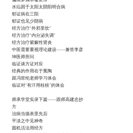
水疝因于太阳太阴阳明合病
郁证病在三阳
郁证也见少阴病
经方治疗“外邪里饮”
经方治疗“内分泌失调”
经方治疗紫癜性肾炎
中医需要重视理论建设——兼答李彦
坤医师所问
临证谈方证对应
经典的作用在于熏陶
跟冯世纶老师学习体会
临证对“有汗用桂枝”的体会
师承学堂实录下篇——跟师高建忠抄
方
治病当循表里先后
平淡之中见神奇
圆机活法用经方