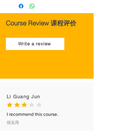
For international customer (outside of
Singapore), please email to
yourtcmportal@gmail.com or
whatsapp to +65 96227836 to
​Course Review 课程评价
enquire shipping rate.
Our books are pre-order books and
will take more than 2 weeks to deliver
Write a review
from the date of confirmation. While
we make every attempt to fill all
orders placed, some products may
be delayed because of shipment
arrangement or backorders. If this is
the case, you will receive a
notification via e-mail.
All standard shipping are dispatched
/ mailed out via standard registered
Li Guang Jun
mail. Once the orders have been
handed over to a third party delivery
average rating is 3 out of 5
company, we have no control over
I recommend this course.
the delivery and will hence be unable
很实用
to accept requests for a preferred