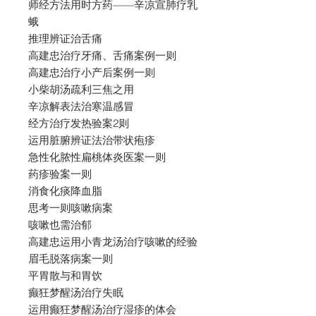
师经方法用时方药——辛凉宣肺疗乳
蛾
推理辨证治舌痛
高建忠治疗牙痛、舌痛案例一则
高建忠治疗小产后案例一则
小柴胡汤疏利三焦之用
辛凉解表法治寒温感冒
经方治疗发热验案2则
运用脏腑辨证法治带状疱疹
急性化脓性扁桃体炎医案一则
药疹验案一则
消食化痰降血脂
思考一则咳嗽病案
咳嗽也需治郁
高建忠运用小青龙汤治疗咳嗽的经验
眉毛脱落病案一则
平胃散与和胃饮
癫狂梦醒汤治疗失眠
运用癫狂梦醒汤治疗湿疹的体会