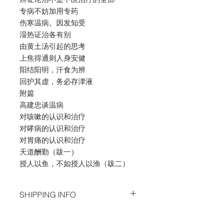
专病不妨加用专药
伤寒温病。因发知受
湿热证治各有别
由黄土汤引起的思考
上焦得通则人身安健
阳结阳明，汗食为辨
回护其虚，务必存津液
附篇
高建忠谈温病
对咳嗽的认识和治疗
对哮病的认识和治疗
对胃痛的认识和治疗
天道酬勤（跋一）
授人以鱼，不如授人以渔（跋二）
SHIPPING INFO
Free local SG delivery！