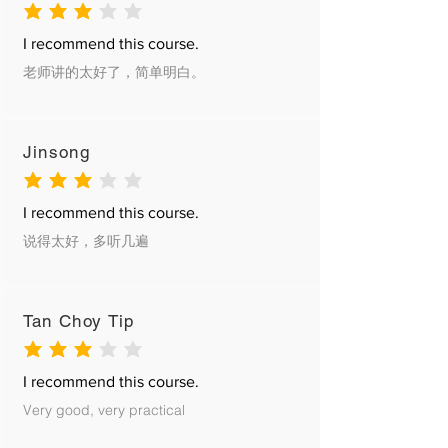
average rating is 3 out of 5
I recommend this course.
老师讲的太好了，简单明白。
Jinsong
average rating is 3 out of 5
I recommend this course.
说得太好，多听几遍
Tan Choy Tip
average rating is 3 out of 5
I recommend this course.
Very good, very practical