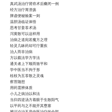
真武汤治疗肾癌术后癃闭一例
经方治疗胃溃疡
脾虚便秘验案一则
温胆汤临证体悟
思考甘姜苓术汤
泻黄散可以这样用
治病之道宛若魔方之理
轻灵几昧药却可疗重疾
治人而非治病
方以载法学方学法
通关者上下顺而致平和
学中医当不拘于形
桂枝为五苓散之灵魂
察苔随想
用药需辨体质
小儿之病治以和法
当归四逆汤方着眼于生散阳气
以平药与之不能开其壅塞
辨证论治不是中医治疗的全部