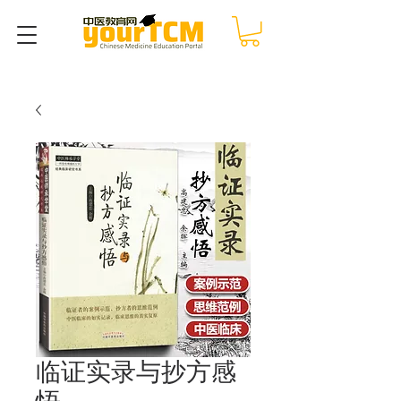
临证实录与抄方感
悟