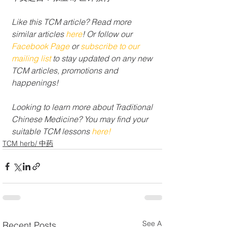
Like this TCM article? Read more 
similar articles 
here
! Or follow our 
Facebook Page
 or 
subscribe to our 
mailing list 
to stay updated on any new 
TCM articles, promotions and 
happenings!
Looking to learn more about Traditional 
Chinese Medicine? You may find your 
suitable TCM lessons 
here!
TCM herb/ 中药
See All
Recent Posts