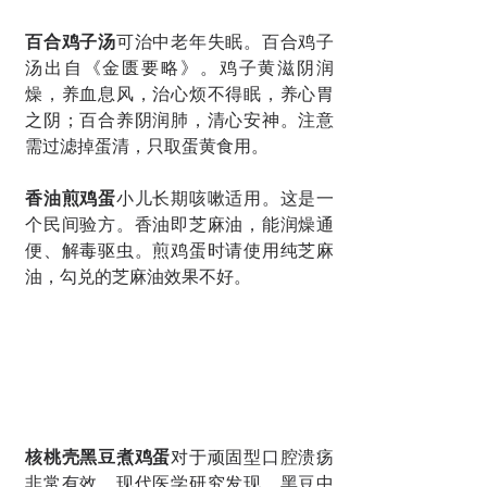
百合鸡子汤
可治中老年失眠。百合鸡子
汤出自《金匮要略》。鸡子黄滋阴润
燥，养血息风，治心烦不得眠，养心胃
之阴；百合养阴润肺，清心安神。注意
需过滤掉蛋清，只取蛋黄食用。
香油煎鸡蛋
小儿长期咳嗽适用。这是一
个民间验方。香油即芝麻油，能润燥通
便、解毒驱虫。煎鸡蛋时请使用纯芝麻
油，勾兑的芝麻油效果不好。
核桃壳黑豆煮鸡蛋
对于顽固型口腔溃疡
非常有效。现代医学研究发现，黑豆中