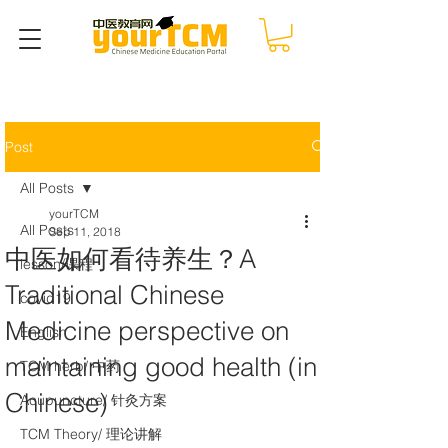
Post
All Posts
yourTCM
All Posts
Sep 11, 2018
中医如何看待养生？A
lesson/课程
Traditional Chinese
covid19
Medicine perspective on
English
maintaining good health (in
TCM herb/ 中药
Chinese)
Acupuncture/ 针灸方案
TCM Theory/ 理论讲解