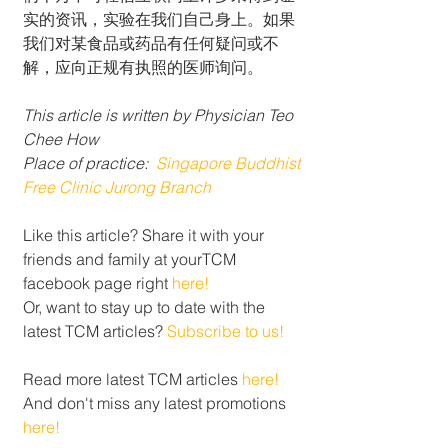
实的资讯，实验在我们自己身上。如果
我们对某食品或药品有任何疑问或不
解，应向正规有执照的医师询问。
This article is written by Physician Teo 
Chee How
Place of practice:  
Singapore Buddhist 
Free Clinic Jurong Branch 
Like this article? Share it with your 
friends and family at yourTCM 
facebook page right 
here!
Or, want to stay up to date with the 
latest TCM articles? 
Subscribe to us!
Read more latest TCM articles 
here!
And don't miss any latest promotions 
here!