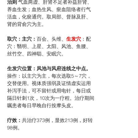
治则 
气血两虚、肝肾不足者补益肝肾、
养血生发；血热生风、瘀血阻络者行气
活血，化瘀通窍。取局部、督脉及肝、
肾的背俞穴为主。 
取穴：主穴：
百会、头维、
生发穴
：配
穴：翳明、上星、太阳、风池、鱼腰、
丝竹空、四神聪、安眠穴。
生发穴位置：风池与风府连线之中点。
操作：以主穴为主，每次选取5～7穴，
交替使用。视体质强弱及证情虚实运用
补泻手法，可不留针或用电针，每日或
隔日针刺1次，10次为一疗程。治疗期间
嘱患者每日早晚自行按摩头皮。
疗效：
共治疗373例，显效213例，好转
98例。