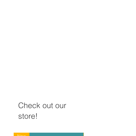
针灸“气至病所”，你也可以
不同流派头皮针
感相关刺激区的
析：王天俊教授
Check out our
store!