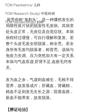
TCM Paediatrics/ 儿科
TCM Research Study/ 中医科研
 斑秃俗称“鬼剃头”，是一种骤然发生的
TCM Gynaecology/ 妇科
局限性斑片状的脱发性毛发病。其病变
处头皮正常，无炎症及自觉症状。本病
病程经过缓慢，可自行缓解和复发。若
整个头皮毛发全部脱落，称全秃。若全
身所有毛发均脱落者，称普秃。该病与
免疫力失调、压力突然加大有一定关系,
本病与气血双虚,肝肾不足,血瘀毛窍有
关。 
发为血之余，气虚则血难生，毛根不得
需养，故发落成片；肝藏血，肾藏精，
精血不足则发无生长之源；阻塞血路，
新血不能养发，故发脱落。 
【辨证论治】