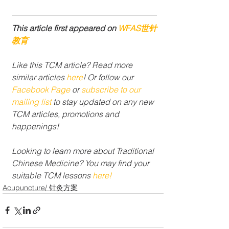
This article first appeared on 
WFAS世针
教育
Like this TCM article? Read more 
similar articles 
here
! Or follow our 
Facebook Page
 or 
subscribe to our 
mailing list 
to stay updated on any new 
TCM articles, promotions and 
happenings!
Looking to learn more about Traditional 
Chinese Medicine? You may find your 
suitable TCM lessons 
here!
Acupuncture/ 针灸方案