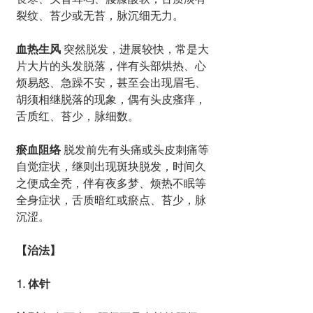
裂纹、苔少或无苔，脉沉细无力。
血热生风
 突然脱发，进展较快，常是大
片大片的头发脱落，伴有头部烘热、心
烦易怒、急躁不安，甚至会出现眉毛、
胡须相继脱落的现象，偶有头皮瘙痒，
舌质红、苔少，脉细数。
瘀血阻络
 脱发前先有头痛或头皮刺痛等
自觉症状，继则出现斑块脱发，时间久
之便成全秃，伴有夜多梦、烦热不眠等
全身症状，舌质暗红或瘀点、苔少，脉
沉涩。
【治法】
1. 体针