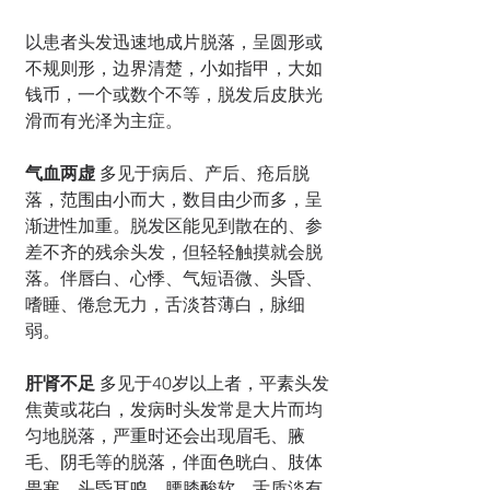
以患者头发迅速地成片脱落，呈圆形或
不规则形，边界清楚，小如指甲，大如
钱币，一个或数个不等，脱发后皮肤光
滑而有光泽为主症。
气血两虚 
多见于病后、产后、疮后脱
落，范围由小而大，数目由少而多，呈
渐进性加重。脱发区能见到散在的、参
差不齐的残余头发，但轻轻触摸就会脱
落。伴唇白、心悸、气短语微、头昏、
嗜睡、倦怠无力，舌淡苔薄白，脉细
弱。
肝肾不足
 多见于40岁以上者，平素头发
焦黄或花白，发病时头发常是大片而均
匀地脱落，严重时还会出现眉毛、腋
毛、阴毛等的脱落，伴面色晄白、肢体
畏寒、头昏耳鸣、腰膝酸软，舌质淡有