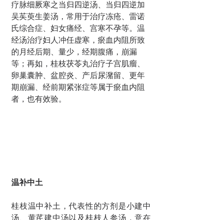
疗脉细厥寒之当归四逆汤、当归四逆加
吴苵萸生姜汤，常用于治疗冻疮、雷诺
氏综合症、妇女痛经、宫寒不孕等。温
经汤治疗妇人冲任虚寒，瘀血内阻所致
的月经后期、量少，经期腹痛，崩漏
等；再如，桂枝茯苓丸治疗子宫肌瘤、
卵巢囊肿、盆腔炎、产后尿潴留、更年
期崩漏、经前期紧张症等属于瘀血内阻
者，也有效验。
温补中土
桂枝温中补土，代表性的方剂是小建中
汤、黄芪建中汤以及桂枝人参汤，意在