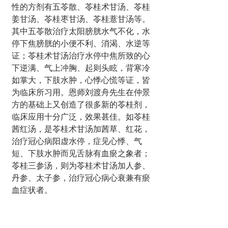
性的方剂有五苓散、苓桂术甘汤、苓桂
姜甘汤、苓桂枣甘汤、苓桂薏甘汤等。
其中五苓散治疗太阳膀胱水气不化，水
停下焦膀胱的小便不利、消渴、水逆等
证；苓桂术甘汤治疗水停中焦所致的心
下逆满、气上冲胸、起则头眩，背寒冷
如掌大，下肢水肿，心悸心慌等证，皆
为临床所习用。恩师刘渡舟先生在仲景
方的基础上又创造了很多新的苓桂剂，
临床应用十分广泛，效果甚佳。如苓桂
茜红汤，是苓桂术甘汤加茜草、红花，
治疗冠心病阳虚水停，症见心悸、气
短、下肢水肿而见舌脉有血瘀之象者；
苓桂三参汤，则为苓桂术甘汤加人参、
丹参、太子参，治疗冠心病心衰兼有瘀
血症状者。