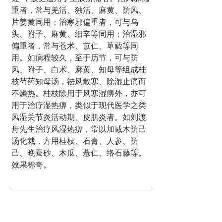
重者，常与羌活、独活、麻黄、防风、
片姜黄同用；治寒邪偏重者，可与乌
头、附子、麻黄、细辛等同用；治湿邪
偏重者，常与苍术、苡仁、萆薢等同
用。如病程较久，至于历节，可与防
风、附子、白术、麻黄、知母等组成桂
枝芍药知母汤，祛风散寒、除湿止痛而
不燥热。桂枝除用于风寒湿痹外，亦可
用于治疗湿热痹，类似于现代医学之类
风湿关节炎活动期、皮肌炎者。如刘渡
舟先生治疗风湿热痹，常以加减木防己
汤化裁，方用桂枝、石膏、人参、防
己、晚蚕砂、木瓜、薏仁、络石藤等。
效果称奇。