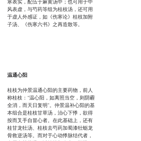
寒表实，配伍于麻黄汤中；也可用于中
风表虚，与芍药等组为桂枝汤，还可用
于虚人外感证，如《伤寒论》桂枝加附
子汤、《伤寒六书》之再造散等。
温通心阳
桂
枝为仲景温通心阳的主要药物，前人
称桂枝：“温心阳，如离照当空，则阴霾
全消，而天日复明”。仲景温补心阳的基
本组合是桂枝甘草汤，治心下悸，欲得
按而叉手自冒心者。在此基础上，还有
桂甘龙牡汤、桂枝去芍药加蜀漆牡蛎龙
骨救逆汤等。而对于心动悸脉结代者，