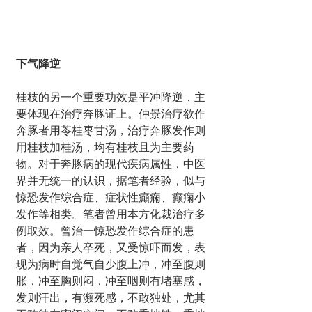
下气降逆
桂枝的另一个重要功效是平冲降逆，主
要体现在治疗奔豚证上。仲景治疗欲作
奔豚者用苓桂枣甘汤，治疗奔豚发作则
用桂枝加桂汤，均有桂枝且为主要药
物。对于奔豚病的现代疾病属性，中医
界并无统一的认识，据笔者经验，似与
惊恐发作综合症、症状性癲痫、癫痫小
发作等相类。笔者曾用本方化裁治疗多
例取效。曾治一惊恐发作综合症的患
者，因为亲人卒死，又受惊吓而发，表
现为病时自觉气自少腹上冲，冲至腹则
胀，冲至胸则闷，冲至咽则有堵塞感，
发则汗出，有濒死感，不敢独处，尤其