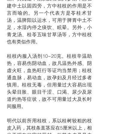
建中土以固四旁，方中桂枝的作用是不
言而喻的。另一个代表方是苓桂术甘
汤，温脾阳以运水，可用于脾胃中土不
足，水湿内停之痰饮、眩晕。另外，小
青龙汤、桂苓五味甘草汤等，方中桂枝
也有类似作用。
桂枝内服入汤剂10~20克。桂枝辛温助
热，容易伤阴动血，故凡温热外感、阴
虚火旺，血热旺行等证均当禁用；桂枝
通血脉，易动血，故孕妇及月经过多者
慎用。桂枝无毒，但用量过大容易出现
头晕目胀、眼目干涩、口渴、尿少及尿
道灼热等症状，故不可用量过大及长时
间服用。
明代以前所用桂枝，系以桂树较粗的枝
皮入药，其枝条直茎应在5厘米以上，相