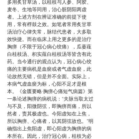
多用炙甘草汤，以桂枝与人参、阿胶、
麦冬、生地等同用，治心脏阴阳两虚
者。上述方剂在辨证准确的前提下使
用，常有桴鼓之效。如笔者常用炙甘草
汤治疗心律失常，脉结代患者，大多取
效快捷。而在临床上用之更多的是治疗
胸痹（不限于冠心病心绞痛），瓜蒌薤
白桂枝汤、枳实薤白桂枝汤等皆含有此
药。当今通行的观点认为，冠心病心绞
痛的主要病机是血瘀或者气虚血瘀，此
论故然无错，但是并不全面。实际上，
本病气虚血瘀为标，心阳不足才是根
本。《金匮要略·胸痹心痛短气病篇》第
一条论述胸痹的病机说：“夫脉当取太过
与不及，阳微阴弦，即胸痹而痛，所以
然者，责其极虚也。今阳虚知在上焦，
所以胸痹、心痛者，以其阴弦故也。”明
确指出上焦阳虚，即心阳虚为胸痹的病
本所在。因此，治疗冠心病，桂枝为必