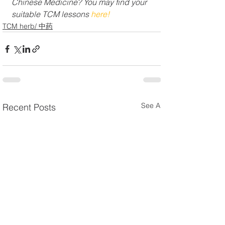
Chinese Medicine? You may find your 
suitable TCM lessons 
here!
TCM herb/ 中药
See All
Recent Posts