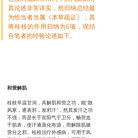
其论述非常详实，然归纳总结最
为恰当者当属《本草疏证》，其
将桂枝的作用归纳为6项，现结
合笔者的经验论述如下。
和营解肌
桂枝辛温甘润，具解肌和营之功，能“散
风寒，逐表邪，发邪汗”，然其发汗之功
不强，而是长于宣阳气于卫分，畅营血
于肌表，使汗液蒸化有源，而解除肌腠
营分之邪。桂枝治疗外感病，可用于风