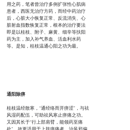
用之药，笔者曾治疗多例扩张性心肌病
患者，西医无治疗方药，而经中药治疗
后，心脏大小恢复正常、反流消失、心
脏射血指数恢复正常，根本的治疗要法
即是以桂枝、附子、麻黄、细辛等扶阳
药为主，加入补气养血、活血利水药
等。是知，桂枝温通心阳之功为最。
通阳除痹
桂枝温经散寒，“通经络而开痹涩”，与祛
风湿药配伍，可助祛风寒止痹痛之功。
又因其长于“行上部肩臂，能领药至痛
处”，故更适用于上肢痹痛者。治风邪偏