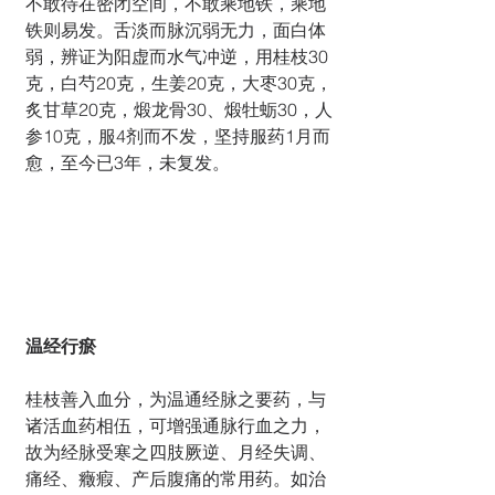
不敢待在密闭空间，不敢乘地铁，乘地
铁则易发。舌淡而脉沉弱无力，面白体
弱，辨证为阳虚而水气冲逆，用桂枝30
克，白芍20克，生姜20克，大枣30克，
炙甘草20克，煅龙骨30、煅牡蛎30，人
参10克，服4剂而不发，坚持服药1月而
愈，至今已3年，未复发。
温经行瘀
桂枝善入血分，为温通经脉之要药，与
诸活血药相伍，可增强通脉行血之力，
故为经脉受寒之四肢厥逆、月经失调、
痛经、癥瘕、产后腹痛的常用药。如治