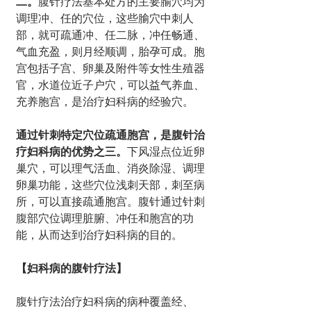
二。
腹针疗法基本处方的主要腧穴均为
调理冲、任的穴位，这些腧穴中刺人
部，就可疏通冲、任二脉，冲任畅通、
气血充盈，则月经顺调，胎孕可成。胞
宫包括子宫、卵巢及附件等女性生殖器
官，水道位近子户穴，可以益气养血、
充养胞宫，是治疗妇科病的经验穴。
通过针刺特定穴位疏通胞宫，是腹针治
疗妇科病的优势之三。
下风湿点位近卵
巢穴，可以理气活血、消炎除湿、调理
卵巢功能，这些穴位浅刺天部，刺至病
所，可以直接疏通胞宫。腹针通过针刺
腹部穴位调理脏腑、冲任和胞宫的功
能，从而达到治疗妇科病的目的。
【妇科病的腹针疗法】
腹针疗法治疗妇科病的病种覆盖经、