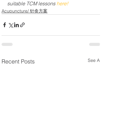
suitable TCM lessons 
here!
Acupuncture/ 针灸方案
See All
Recent Posts