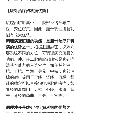
【腹针治疗妇科病优势】
腹腔内脏腑集中，且腹部经络分布广
泛，穴位密集。因此，腹针调理脏腑功
能有很大优势。
调理病变脏腑的功能，是腹针治疗妇科
病的优势之一。
根据脏腑辨证，深刺八
廓系统不同的方位，可调理病变脏腑的
功能。冲、任二脉的腹部腧穴是腹针疗
法基本处方的首选穴位，如任脉的中
脘、下脘、气海、关元、中极；腹部冲
脉的循行等同于胃经、肾经，胃经、肾
经的腧穴可以直接治疗冲脉的疾病，如
胃经的滑肉门、天枢、外陵、水道、归
来，肾经的商曲、气旁、气穴等。
调理冲任是腹针治疗妇科病的优势之