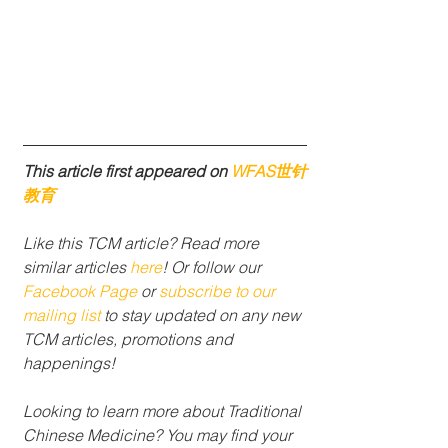
This article first appeared on 
WFAS世针
教育
Like this TCM article? Read more 
similar articles 
here
! Or follow our 
Facebook Page
 or 
subscribe to our 
mailing list 
to stay updated on any new 
TCM articles, promotions and 
happenings!
Looking to learn more about Traditional 
Chinese Medicine? You may find your 