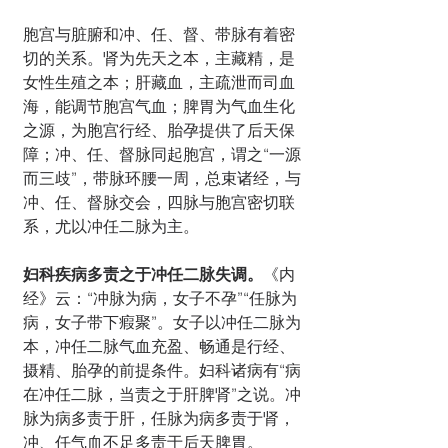
胞宫与脏腑和冲、任、督、带脉有着密
切的关系。肾为先天之本，主藏精，是
女性生殖之本；肝藏血，主疏泄而司血
海，能调节胞宫气血；脾胃为气血生化
之源，为胞宫行经、胎孕提供了后天保
障；冲、任、督脉同起胞宫，谓之“一源
而三歧”，带脉环腰一周，总束诸经，与
冲、任、督脉交会，四脉与胞宫密切联
系，尤以冲任二脉为主。
妇科疾病多责之于冲任二脉失调。
《内
经》云：“冲脉为病，女子不孕”“任脉为
病，女子带下瘕聚”。女子以冲任二脉为
本，冲任二脉气血充盈、畅通是行经、
摄精、胎孕的前提条件。妇科诸病有“病
在冲任二脉，当责之于肝脾肾”之说。冲
脉为病多责于肝，任脉为病多责于肾，
冲、任气血不足多责于后天脾胃。