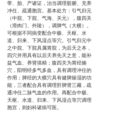
带、胎、产诸证，治当调理脏腑、充养
冲任、疏通胞宫。基本处方：引气归元
（中脘、下脘、气海、关元），腹四关
（滑肉门、外陵），调脾气（大横）。
可根据不同病变配合中极、天枢、水
道、归来、下风湿点等穴。引气归元中
之中脘、下脘具属胃脘，为后天之本，
四穴并用具有以后天养先天之意，能补
益气血、养肾填精；腹四关为胃经腧
穴，阳明经多气多血，具有调理冲任的
作用；脾经的大横穴具有健脾燥湿的功
能，三者配合具有调理肝脾肾三藏，疏
通冲任二脉气血的作用。再配合中极、
天枢、水道、归来、下风湿点等穴调理
胞宫，则妇科诸病可医。 