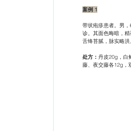
案例 1
带状疱疹患者。男，
诊。其面色晦暗，精
舌绛苔腻，脉实略洪
处方：
丹皮20g，
藤、夜交藤各12g，