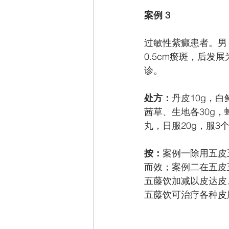
案例 3
过敏性紫癜患者。男，
0.5cm瘀斑，后
诊。
处方：
丹皮10g，
茜草、生地各30g，
丸，日服20g，服3
按：
案例一除用五皮
而效；案例二在五皮
五藤饮加减以皮达皮
五藤饮可治疗各种皮