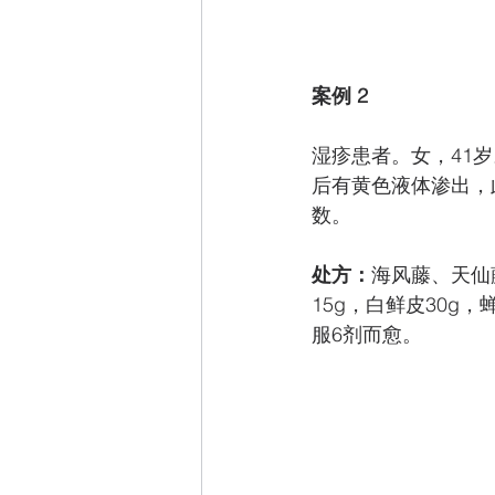
案例 2
湿疹患者。女，41
后有黄色液体渗出，
数。
处方：
海风藤、天仙
15g，白鲜皮30g
服6剂而愈。