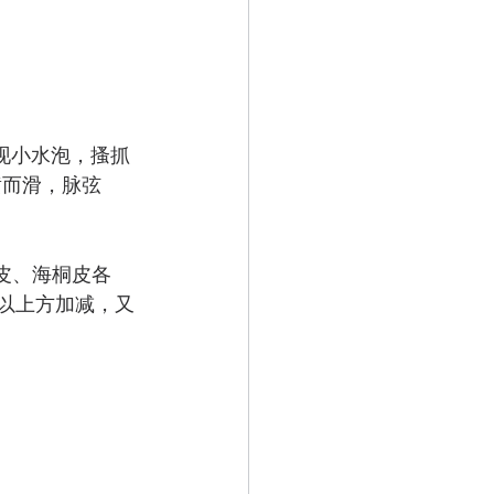
现小水泡，搔抓
黄而滑，脉弦
皮、海桐皮各
后以上方加减，又