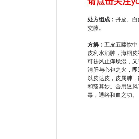
请点击关注your
处方组成：
丹皮、白
交藤。
方解：
五皮五藤饮中
皮利水消肿，海桐皮
可祛风止痒燥湿，又
清肝与心包之火，即
以皮达皮，皮属肺，
和臻其妙。合用透风
毒，通络和血之功。