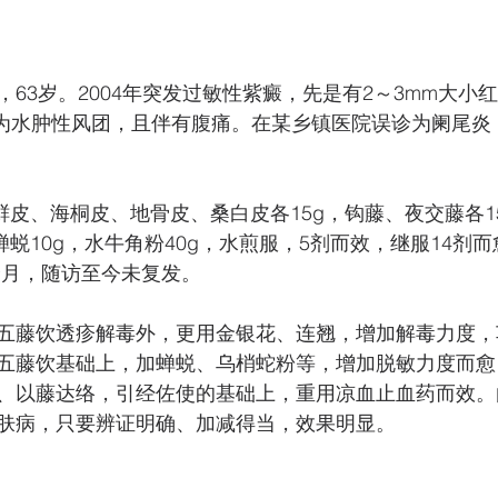
63岁。2004年突发过敏性紫癜，先是有2～3mm大小
发展为水肿性风团，且伴有腹痛。在某乡镇医院误诊为阑尾炎
白鲜皮、海桐皮、地骨皮、桑白皮各15g，钩藤、夜交藤各1
蝉蜕10g，水牛角粉40g，水煎服，5剂而效，继服14剂
个月，随访至今未复发。
五藤饮透疹解毒外，更用金银花、连翘，增加解毒力度，
五藤饮基础上，加蝉蜕、乌梢蛇粉等，增加脱敏力度而愈
、以藤达络，引经佐使的基础上，重用凉血止血药而效。
肤病，只要辨证明确、加减得当，效果明显。