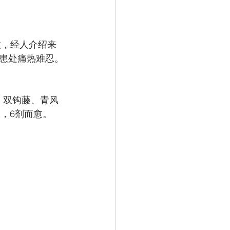
效，经人介绍来
患处痛热难忍。
、双钩藤、青风
服，6剂而愈。