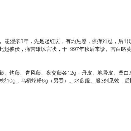
岁。患湿疹3年，先是起红斑，有灼热感，瘙痒难忍，后出
此起彼伏，痛苦难以言状，于1997年秋后来诊。苔白略
藤、钩藤、青风藤、夜交藤各12g，丹皮、地骨皮、桑白
，蝉蜕10g，乌梢蛇粉6g（另吞）。水煎服。服3剂见效，