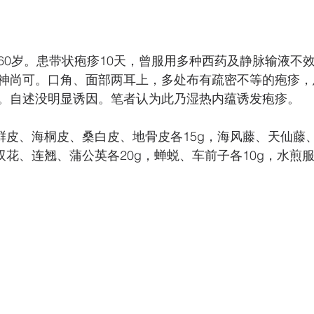
60岁。患带状疱疹10天，曾服用多种西药及静脉输液不
神尚可。口角、面部两耳上，多处布有疏密不等的疱疹，
。自述没明显诱因。笔者认为此乃湿热内蕴诱发疱疹。
白鲜皮、海桐皮、桑白皮、地骨皮各15g，海风藤、天仙藤
双花、连翘、蒲公英各20g，蝉蜕、车前子各10g，水煎