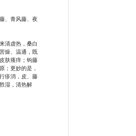
藤、青风藤、夜
来清虚热，桑白
苦燥、温通，既
皮肤瘙痒；钩藤
原；更妙的是，
行疹消，皮、藤
胜湿，清热解