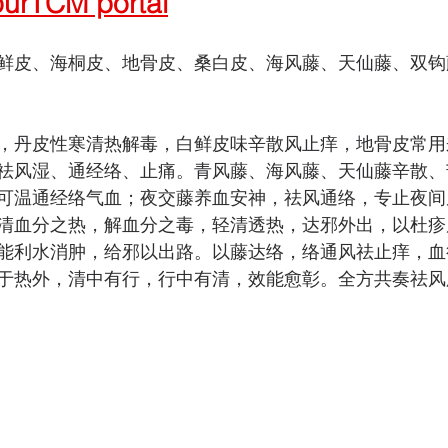
TCM portal
鲜皮、海桐皮、地骨皮、桑白皮、海风藤、天仙藤、双钩
，丹皮性寒清热解毒，白鲜皮味辛散风止痒，地骨皮常用
祛风湿、通经络、止痛。青风藤、海风藤、天仙藤辛散、
可温通经络气血；夜交藤养血安神，祛风通络，专止夜间
清血分之热，解血分之毒，轻清透热，达邪外出，以杜疹
能利水消肿，给邪以出路。以藤达络，络通风祛止痒，血
于热外，清中有行，行中有清，效能愈彰。全方共奏祛风