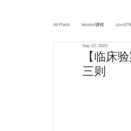
All Posts
lesson/课程
covid19
Sep 22, 2020
TCM Paediatrics/ 儿科
TCM 
【临床验
三则