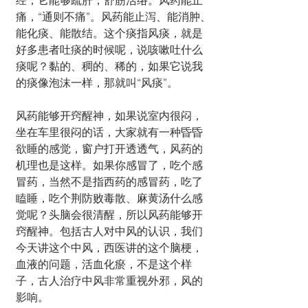
经，它能够疏肝，舒筋活络。风药能止
痛，“通则不痛”。风药能止泻、能消肿、
能化痰、能散结。这个痰指风痰，就是
好多患者吐痰的时候呢，说咳嗽吐什么
痰呢？黏的、稠的、稀的，如果它说我
的痰像泡沫一样，那就叫“风痰”。
风药能够开窍醒神，如果说室内很闷，
坐在车里很闷的话，大家就有一种昏昏
欲睡的感觉，窗户打开透透气，风药的
机理也是这样。如果你感冒了，吃个感
冒药，当然不是指西药的感冒药，吃了
瞌睡，吃个荆防败毒散、麻黄汤什么感
觉呢？头脑会很清醒，所以风药能够开
窍醒神。包括古人对中风的认识，我们
今天讲这个中风，西医讲的这个脑梗，
血液的问题，活血化瘀，不是这个样
子，古人治疗中风非常重视外邪，风的
影响。