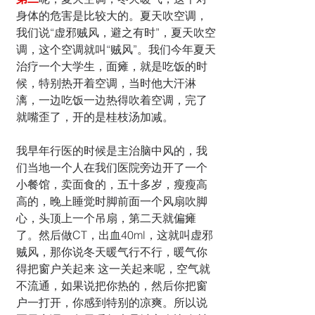
身体的危害是比较大的。夏天吹空调，
我们说“虚邪贼风，避之有时”，夏天吹空
调，这个空调就叫“贼风”。我们今年夏天
治疗一个大学生，面瘫，就是吃饭的时
候，特别热开着空调，当时他大汗淋
漓，一边吃饭一边热得吹着空调，完了
就嘴歪了，开的是桂枝汤加减。
我早年行医的时候是主治脑中风的，我
们当地一个人在我们医院旁边开了一个
小餐馆，卖面食的，五十多岁，瘦瘦高
高的，晚上睡觉时脚前面一个风扇吹脚
心，头顶上一个吊扇，第二天就偏瘫
了。然后做CT，出血40ml，这就叫虚邪
贼风，那你说冬天暖气行不行，暖气你
得把窗户关起来 这一关起来呢，空气就
不流通，如果说把你热的，然后你把窗
户一打开，你感到特别的凉爽。所以说