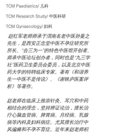
TCM Paediatrics/ 儿科
TCM Research Study/ 中医科研
TCM Gynaecology/ 妇科
赵红军老师师承于渭南名老中医孙曼之
先生，是西安正念堂中医不孕症研究所
所长、“合三为一”的特色中医馆开创者、
师承中医论坛创办者，同时也是“九三学
社”医药卫生委员会委员，以及北京中医
药大学的特聘临床专家。著有《和谐养
生一中医不是传说》、《谢映庐医案评
析》等著作。
赵老师在临床上推崇针灸、耳穴和中药
相结合的理念，坚持辨证论治，擅长治
疗心脑血管病、脾胃病、月经病、乳腺
病等内科及妇科病症。尤其擅长治疗中
风偏瘫和不孕不育症。近年来赵老师积