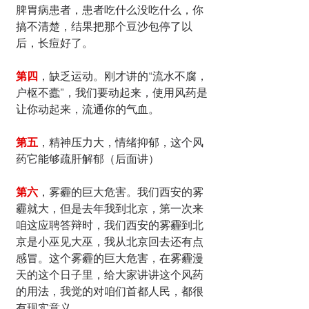
脾胃病患者，患者吃什么没吃什么，你
搞不清楚，结果把那个豆沙包停了以
后，长痘好了。
第四
，缺乏运动。刚才讲的“流水不腐，
户枢不蠹”，我们要动起来，使用风药是
让你动起来，流通你的气血。
第五
，精神压力大，情绪抑郁，这个风
药它能够疏肝解郁（后面讲）
第六
，雾霾的巨大危害。我们西安的雾
霾就大，但是去年我到北京，第一次来
咱这应聘答辩时，我们西安的雾霾到北
京是小巫见大巫，我从北京回去还有点
感冒。这个雾霾的巨大危害，在雾霾漫
天的这个日子里，给大家讲讲这个风药
的用法，我觉的对咱们首都人民，都很
有现实意义。