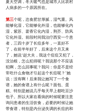
夏天空调，冬天暖气也是城市人比农村
人病多的一个原因所在。
第三
个呢，恣食肥甘厚腻，湿气重。风
能够化湿，它能够化外湿，也能够化内
湿，紫苏、藿香它化内湿，荆芥、防风
它化外湿。前段时间我治疗西安一个患
者，三四十岁了长痘多年，一直好不
了，在前半年好了，后来这个月又来
了，她说“赵大夫，我这个痘痘又犯了，
没治根，怎么犯得呢？我说那个不应该
犯啊，怎么回事呢？我问：你是不是经
常吃什么食物才引起这个长痘呢？”她
说：没有啊！后来我让她写了一个食
谱，她的食谱上有什么呢？面包、蛋
糕、特别是她说几乎每天早上都吃豆沙
包子。所以大家在看病的时候呢要注意
询问患者的生活饮食，必要的时候让她
带食谱，特别是内分泌失调的长痘的和