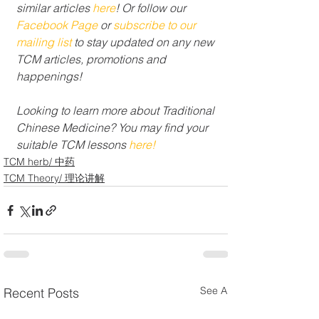
similar articles 
here
! Or follow our 
Facebook Page
 or 
subscribe to our 
mailing list 
to stay updated on any new 
TCM articles, promotions and 
happenings!
Looking to learn more about Traditional 
Chinese Medicine? You may find your 
suitable TCM lessons 
here!
TCM herb/ 中药
TCM Theory/ 理论讲解
See All
Recent Posts