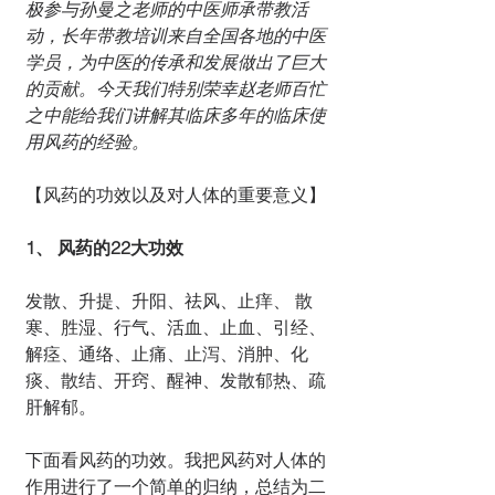
极参与孙曼之老师的中医师承带教活
动，长年带教培训来自全国各地的中医
学员，为中医的传承和发展做出了巨大
的贡献。今天我们特别荣幸赵老师百忙
之中能给我们讲解其临床多年的临床使
用风药的经验。
【风药的功效以及对人体的重要意义】
1、 风药的22大功效 
发散、升提、升阳、祛风、止痒、 散
寒、胜湿、行气、活血、止血、引经、
解痉、通络、止痛、止泻、消肿、化
痰、散结、开窍、醒神、发散郁热、疏
肝解郁。
下面看风药的功效。我把风药对人体的
作用进行了一个简单的归纳，总结为二